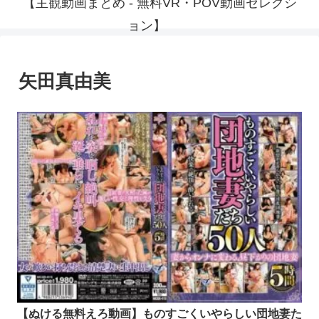
【主観動画まとめ - 無料VR・POV動画セレクシ
ョン】
矢田真由美
【ぬける無料えろ動画】ものすごくいやらしい団地妻た