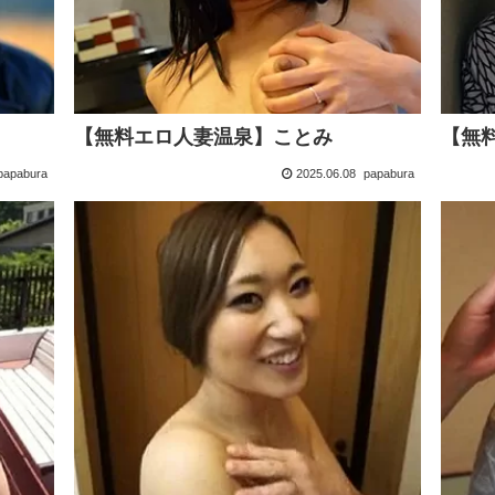
【無料エロ人妻温泉】ことみ
【無
papabura
2025.06.08
papabura