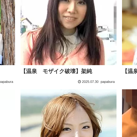
【温泉 モザイク破壊】架純
【温
papabura
2025.07.30
papabura