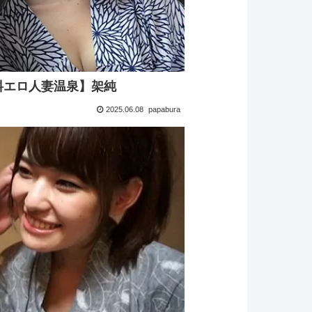
料エロ人妻温泉】架純
2025.06.08
papabura