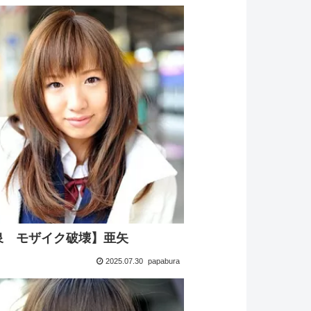
泉 モザイク破壊】亜矢
2025.07.30
papabura