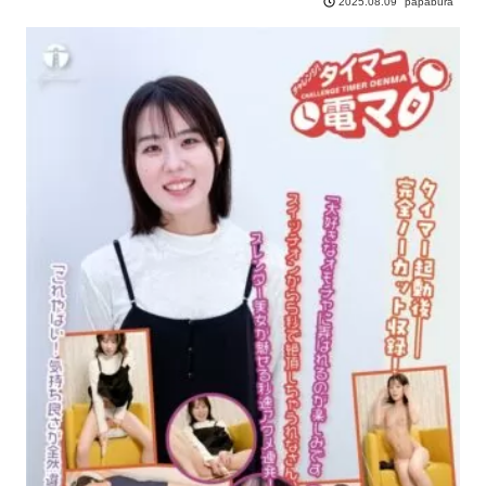
papabura
2025.08.09