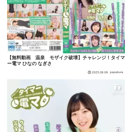
【無料動画 温泉 モザイク破壊】チャレンジ！タイマ
ー電マ ひなの なぎさ
papabura
2025.08.09