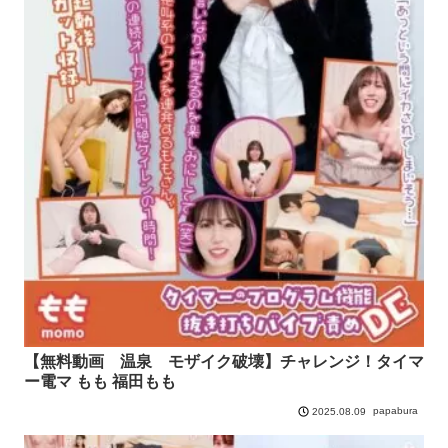
【無料動画 温泉 モザイク破壊】チャレンジ！タイマ
ー電マ もも 福田もも
papabura
2025.08.09