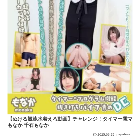
【ぬける競泳水着えろ動画】チャレンジ！タイマー電マ
もなか 千石もなか
papabura
2025.06.25