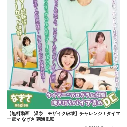
【無料動画 温泉 モザイク破壊】チャレンジ！タイマ
ー電マ なぎさ 朝海凪咲