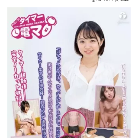
papabura
2025.06.25