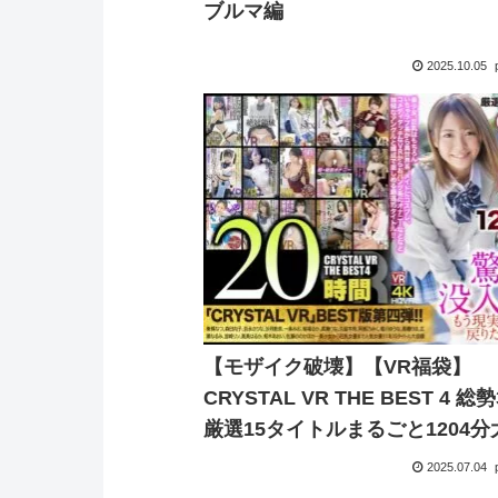
ブルマ編
2025.10.05
【モザイク破壊】【VR福袋】
CRYSTAL VR THE BEST 4 総
厳選15タイトルまるごと1204分
驚異の没入感にもう現実世界に
2025.07.04
たくなくなる20時間