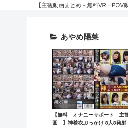
【主観動画まとめ - 無料VR・P
あやめ陽菜
【無料 オナニーサポート 主
画 】神着衣ぶっかけ 8人8発射 