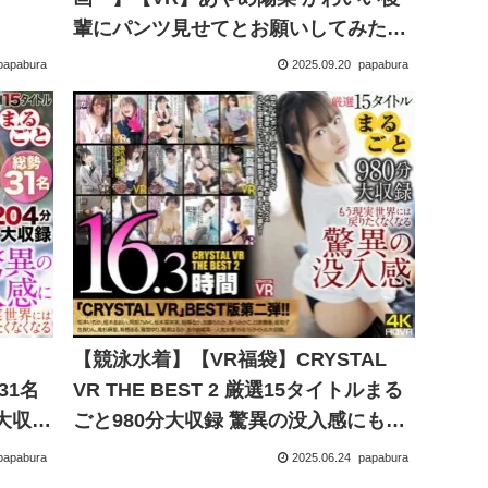
輩にパンツ見せてとお願いしてみた
ら…まさかまさかの急展開！気がつけ
papabura
2025.09.20
papabura
ば会うたびにエッチなことする関係
に！
【競泳水着】【VR福袋】CRYSTAL
勢31名
VR THE BEST 2 厳選15タイトルまる
大収録
ごと980分大収録 驚異の没入感にもう
は戻り
現実世界には戻りたくなくなる16.3時
papabura
2025.06.24
papabura
間