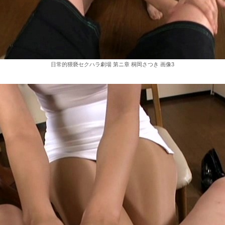
日常的猥褻セクハラ劇場 第ニ章 桐岡さつき 画像3