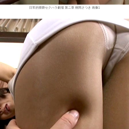
日常的猥褻セクハラ劇場 第ニ章 桐岡さつき 画像1