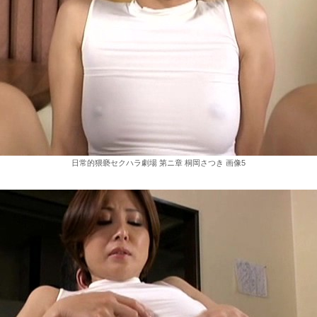
日常的猥褻セクハラ劇場 第ニ章 桐岡さつき 画像5