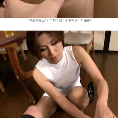
日常的猥褻セクハラ劇場 第ニ章 桐岡さつき 画像2