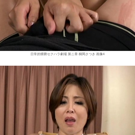
日常的猥褻セクハラ劇場 第ニ章 桐岡さつき 画像4