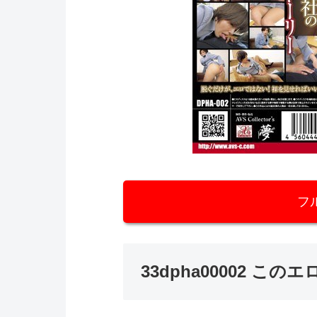
フ
33dpha00002 こ